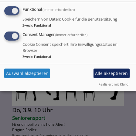
Mi, 2.9. 19 Uhr
Spiele-Abend für jung und alt
Funktional
(immer erforderlich)
Renate Dreßler
Speichern von Daten: Cookie für die Benutzersitzung
Kreuzwertheim
Gemeindehaus Hauptstraße
Zweck
:
Funktional
Consent Manager
(immer erforderlich)
Cookie Consent speichert Ihre Einwilligungsstatus im
Browser
Zweck
:
Funktional
Auswahl akzeptieren
Alle akzeptieren
Realisiert mit Klaro!
Do, 3.9. 10 Uhr
Seniorensport
Fit und mobil bis ins hohe Alter!
Brigitte Endler
Kreuzwertheim
Gemeindehaus Hauptstraße