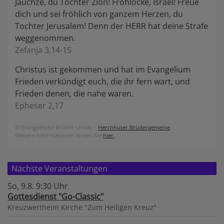
Jauchze, du Tochter Zion! Frohlocke, Israel! Freue
dich und sei fröhlich von ganzem Herzen, du
Tochter Jerusalem! Denn der HERR hat deine Strafe
weggenommen.
Zefanja 3,14-15
Christus ist gekommen und hat im Evangelium
Frieden verkündigt euch, die ihr fern wart, und
Frieden denen, die nahe waren.
Epheser 2,17
© Evangelische Brüder-Unität –
Herrnhuter Brüdergemeine
Weitere Informationen finden Sie
hier
.
Nächste Veranstaltungen
So, 9.8. 9:30 Uhr
Gottesdienst "Go-Classic"
Kreuzwertheim
Kirche "Zum Heiligen Kreuz"