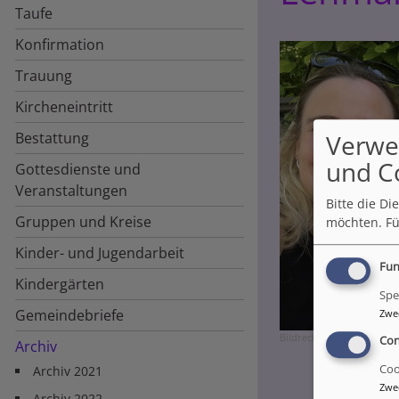
Taufe
Konfirmation
Trauung
Kircheneintritt
Bestattung
Verwe
und C
Gottesdienste und
Veranstaltungen
Bitte die D
Gruppen und Kreise
möchten.
Fü
Kinder- und Jugendarbeit
Fun
Kindergärten
Spe
Gemeindebriefe
Zwe
Bildrechte
A. Lehmann
Con
Archiv
Coo
Archiv 2021
Zwe
Archiv 2022