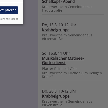
Schafkopf - Abend
Kreuzwertheim
Gemeindehaus
akzeptieren
Hauptstraße
siert mit Klaro!
Do, 13.8. 10-12 Uhr
Krabbelgruppe
Kreuzwertheim
Gemeindehaus
Birkenstraße
So, 16.8. 11 Uhr
Musikalischer Matinee-
Gottesdienst
Pfarrer Reinhold Völler
Kreuzwertheim
Kirche "Zum Heiligen
Kreuz"
Do, 20.8. 10-12 Uhr
Krabbelgruppe
Kreuzwertheim
Gemeindehaus
Birkenstraße