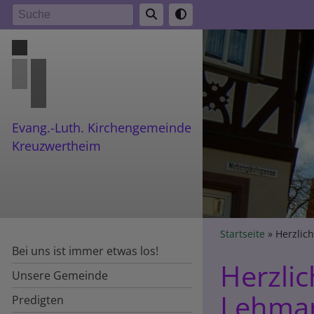
Direkt
Suche
zum
Inhalt
Evang.-Luth. Kirchengemeinde
Kreuzwertheim
Breadcr
Startseite
Herzlic
Bei uns ist immer etwas los!
Herzli
Unsere Gemeinde
Lehma
Predigten