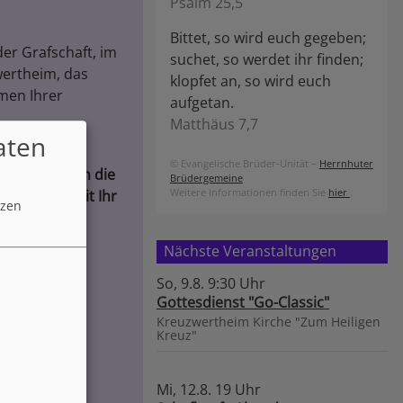
Psalm 25,5
Bittet, so wird euch gegeben;
er Grafschaft, im
suchet, so werdet ihr finden;
wertheim, das
klopfet an, so wird euch
men Ihrer
aufgetan.
Matthäus 7,7
aten
© Evangelische Brüder-Unität –
Herrnhuter
ann für jeden die
Brüdergemeine
Weitere Informationen finden Sie
hier
.
 bisschen mit Ihr
tzen
Nächste Veranstaltungen
So, 9.8. 9:30 Uhr
Gottesdienst "Go-Classic"
Kreuzwertheim
Kirche "Zum Heiligen
Kreuz"
Mi, 12.8. 19 Uhr