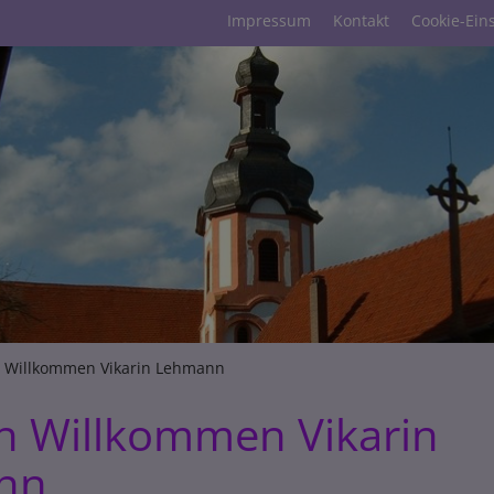
Fußbereichsmenü
Impressum
Kontakt
Cookie-Ein
umb
h Willkommen Vikarin Lehmann
ch Willkommen Vikarin
nn