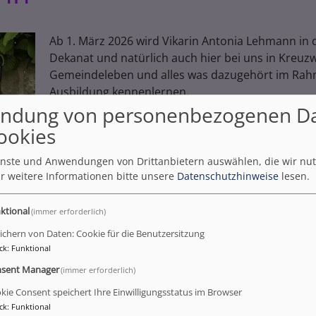
Ab 1. März 2026 wird Vikarin Antonia Lehmann in d
Dekanat und natürlich auch hier bei uns in Kreuz
Gemeindeleben und alles was dazugehört im Rah
Ausbildung kennenlernen.
ndung von personenbezogenen D
Am 22. März um 11.00 Uhr besteht nach dem
ookies
Einführungsgottesdienst für Vikarin Antonia Lehm
Möglichkeit sie persönlich kennenzulernen und ein
ienste und Anwendungen von Drittanbietern auswählen, die wir nu
zu plaudern.
r weitere Informationen bitte unsere
Datenschutzhinweise
lesen.
ktional
(immer erforderlich)
ichern von Daten: Cookie für die Benutzersitzung
ck
:
Funktional
sent Manager
(immer erforderlich)
kie Consent speichert Ihre Einwilligungsstatus im Browser
ck
:
Funktional