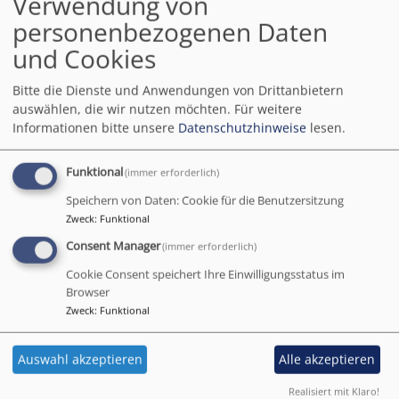
Verwendung von
personenbezogenen Daten
Das erste Vortreffen zur Abgabe der Anmeldeunterlagen findet
statt am
und Cookies
Dienstag, 8. Juli, 19.00 Uhr im Gemeindehaus in der
Bitte die Dienste und Anwendungen von Drittanbietern
Hauptstraße 35 in Kreuzwertheim.
auswählen, die wir nutzen möchten.
Für weitere
Informationen bitte unsere
Datenschutzhinweise
lesen.
P.S.: Die Taufe ist
nicht
Grundvoraussetzung für die
Teilnahme.
Funktional
(immer erforderlich)
Speichern von Daten: Cookie für die Benutzersitzung
Zweck
:
Funktional
Tageslosung
Consent Manager
(immer erforderlich)
Cookie Consent speichert Ihre Einwilligungsstatus im
Jauchze, du Tochter Zion! Frohlocke, Israel! Freue
Browser
Zweck
:
Funktional
dich und sei fröhlich von ganzem Herzen, du
Tochter Jerusalem! Denn der HERR hat deine Strafe
weggenommen.
Auswahl akzeptieren
Alle akzeptieren
Zefanja 3,14-15
Realisiert mit Klaro!