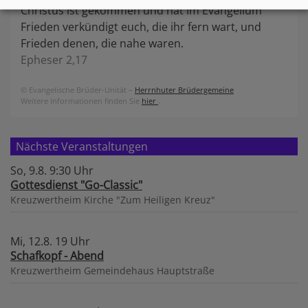
Christus ist gekommen und hat im Evangelium
Frieden verkündigt euch, die ihr fern wart, und
Frieden denen, die nahe waren.
Epheser 2,17
© Evangelische Brüder-Unität –
Herrnhuter Brüdergemeine
Weitere Informationen finden Sie
hier
.
Nächste Veranstaltungen
So, 9.8. 9:30 Uhr
Gottesdienst "Go-Classic"
Kreuzwertheim
Kirche "Zum Heiligen Kreuz"
Mi, 12.8. 19 Uhr
Schafkopf - Abend
Kreuzwertheim
Gemeindehaus Hauptstraße