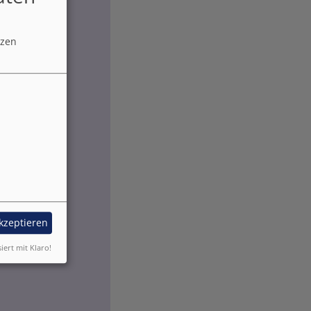
tzen
akzeptieren
siert mit Klaro!