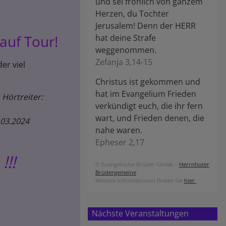
und sei fröhlich von ganzem
Herzen, du Tochter
Jerusalem! Denn der HERR
auf Tour!
hat deine Strafe
weggenommen.
Zefanja 3,14-15
er viel
Christus ist gekommen und
hat im Evangelium Frieden
 Hörtreiter:
verkündigt euch, die ihr fern
wart, und Frieden denen, die
.03.2024
nahe waren.
Epheser 2,17
!!!
© Evangelische Brüder-Unität –
Herrnhuter
Brüdergemeine
Weitere Informationen finden Sie
hier
.
Nächste Veranstaltungen