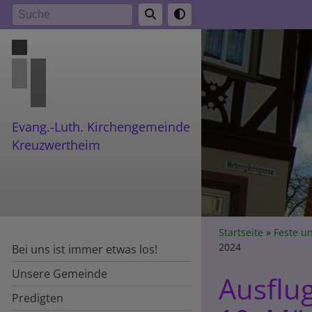
Direkt
Suche
zum
Inhalt
Evang.-Luth. Kirchengemeinde
Kreuzwertheim
Breadcr
Startseite
Feste u
2024
Bei uns ist immer etwas los!
Unsere Gemeinde
Ausflu
Predigten