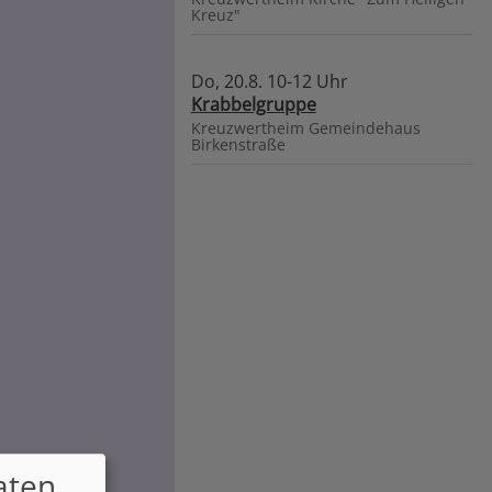
Kreuz"
Do, 20.8. 10-12 Uhr
Krabbelgruppe
Kreuzwertheim
Gemeindehaus
Birkenstraße
aten