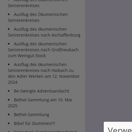
Seniorenkreises
Ausflug des Ökumenischen
Seniorenkreises
Ausflug des ökumenischen
Seniorenkreises nach Aschaffenburg
Ausflug des ökumenischen
Seniorenkreises nach Großheubach
zum Weingut Stock
Ausflug des ökumenischen
Seniorenkreises nach Haibach zu
den Adler Werken am 12. November
2024
Be-Swingte Adventsandacht
Bethel-Sammlung am 10. Mai
2025
Bethel-Sammlung
Bibel für Dummies!?!
Verwe