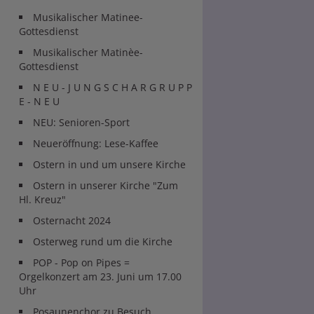
Musikalischer Matinee-
Gottesdienst
Musikalischer Matinèe-
Gottesdienst
N E U - J U N G S C H A R G R U P P
E - N E U
NEU: Senioren-Sport
Neueröffnung: Lese-Kaffee
Ostern in und um unsere Kirche
Ostern in unserer Kirche "Zum
Hl. Kreuz"
Osternacht 2024
Osterweg rund um die Kirche
POP - Pop on Pipes =
Orgelkonzert am 23. Juni um 17.00
Uhr
Posaunenchor zu Besuch