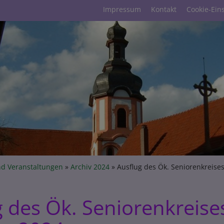
Fußbereichsmenü
Impressum
Kontakt
Cookie-Ein
umb
nd Veranstaltungen
Archiv 2024
Ausflug des Ök. Seniorenkreise
g des Ök. Seniorenkreis