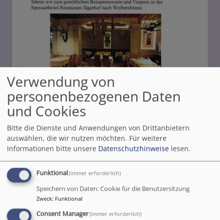
Verwendung von
personenbezogenen Daten
und Cookies
Bitte die Dienste und Anwendungen von Drittanbietern
auswählen, die wir nutzen möchten.
Für weitere
Informationen bitte unsere
Datenschutzhinweise
lesen.
Bildrechte
KG Kreuzwertheim
Funktional
(immer erforderlich)
Speichern von Daten: Cookie für die Benutzersitzung
Herzliche Einladung
Zweck
:
Funktional
zum Ausflug am Dienstag,
Consent Manager
(immer erforderlich)
den 14. November 2023.