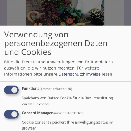
Verwendung von
personenbezogenen Daten
und Cookies
Bitte die Dienste und Anwendungen von Drittanbietern
auswählen, die wir nutzen möchten.
Für weitere
Informationen bitte unsere
Datenschutzhinweise
lesen.
Herzliche Einladung zum
Funktional
(immer erforderlich)
Erntedankfest!
Speichern von Daten: Cookie für die Benutzersitzung
Zweck
:
Funktional
PREMIERE - das gab's noch in Kreuzwertheim.
Consent Manager
(immer erforderlich)
Wir feiern gemeinsam Gottesdienst mit einem
Cookie Consent speichert Ihre Einwilligungsstatus im
AGAPE-Mahl und danach genießen wir gemeinsam
Browser