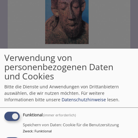
Verwendung von
personenbezogenen Daten
und Cookies
Bitte die Dienste und Anwendungen von Drittanbietern
auswählen, die wir nutzen möchten.
Für weitere
Bildrechte
Ev. KG Kreuzwertheim
Informationen bitte unsere
Datenschutzhinweise
lesen.
Ab Freitag, 10. März starten wir um 19.00 Uhr in die
Fastenzeit mit unseren musikalischen
Funktional
(immer erforderlich)
Passionsandachten in der Kirche „Zum Heiligen
Speichern von Daten: Cookie für die Benutzersitzung
Kreuz“ in Kreuzwertheim. Eine halbe Stunde mit
Zweck
:
Funktional
kurzen Lesungen – und musikalischer Begleitung.