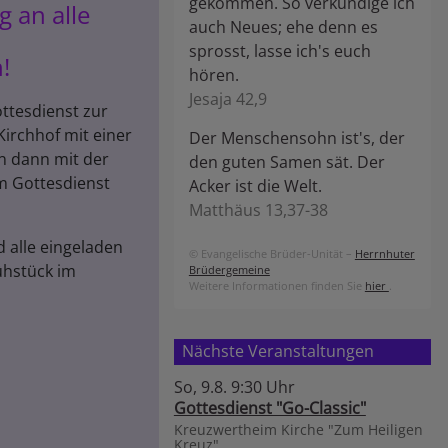
gekommen. So verkündige ich
g an alle
auch Neues; ehe denn es
sprosst, lasse ich's euch
!
hören.
Jesaja 42,9
tesdienst zur
Kirchhof mit einer
Der Menschensohn ist's, der
en dann mit der
den guten Samen sät. Der
um Gottesdienst
Acker ist die Welt.
Matthäus 13,37-38
 alle eingeladen
© Evangelische Brüder-Unität –
Herrnhuter
hstück im
Brüdergemeine
Weitere Informationen finden Sie
hier
.
Nächste Veranstaltungen
So, 9.8. 9:30 Uhr
Gottesdienst "Go-Classic"
Kreuzwertheim
Kirche "Zum Heiligen
Kreuz"