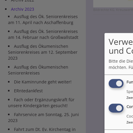
Archiv 2023
Bildrechte
KG. Kreuzwert
Ausflug des Ök. Seniorenkreises
am 11. April nach Aschaffenburg
Ausflug des Ök. Seniorenkreises
am 14. Februar nach Großwallstadt
Verwe
Ausflug des Ökumenischen
und C
Seniorenkreises am 12. September
2023
Bitte die D
Ausflug des Ökumenischen
möchten.
Fü
Seniorenkreises
Die Kaminrunde geht weiter!
Fun
ERntedankfest
Spe
Zwe
Fach oder Ergänzungskraft für
unsere Kindergärten gesucht!
Con
Fahrservice am Sonntag, 25. Juni
Coo
2023
Zwe
Fahrt zum Dt. Ev. Kirchentag in