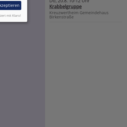
Do, 20.8. 10-12 Uhr
akzeptieren
Krabbelgruppe
Kreuzwertheim
Gemeindehaus
siert mit Klaro!
Birkenstraße