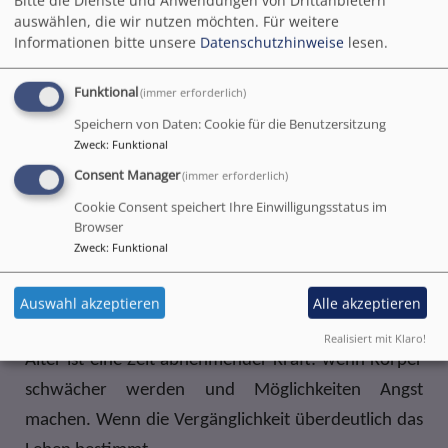
Bitte die Dienste und Anwendungen von Drittanbietern
Geschichten am Ende eines Lebens.
auswählen, die wir nutzen möchten.
Für weitere
Informationen bitte unsere
Datenschutzhinweise
lesen.
Die Lebenserfahrung lässt sich nicht auf einen Punkt
bringen. Leben besteht aus vielen Fragmenten, die
Funktional
(immer erforderlich)
miteinander verwoben sind, ineinander übergehen,
Speichern von Daten: Cookie für die Benutzersitzung
Zweck
:
Funktional
sich aneinander reiben und am Ende zu einer
Consent Manager
(immer erforderlich)
Atmosphäre verdichtet sind - zu Bildern, die all das
Cookie Consent speichert Ihre Einwilligungsstatus im
widerspiegeln:
Browser
Zweck
:
Funktional
Alter ist Abschiednehmen: wenn die Türen sich nach
außen schließen - und Stimmen leiser werden.
Auswahl akzeptieren
Alle akzeptieren
Wenn die Kreise kleiner werden.
Realisiert mit Klaro!
Alter ist eine Zeit abnehmender Kraft: wenn Körper
schwächer werden und Möglichkeiten Angst
machen. Wenn die Vergänglichkeit überdeutlich das