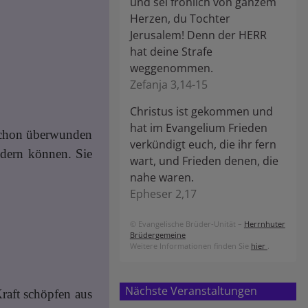
und sei fröhlich von ganzem
Herzen, du Tochter
Jerusalem! Denn der HERR
hat deine Strafe
weggenommen.
Zefanja 3,14-15
Christus ist gekommen und
hat im Evangelium Frieden
 schon überwunden
verkündigt euch, die ihr fern
indern können. Sie
wart, und Frieden denen, die
nahe waren.
Epheser 2,17
© Evangelische Brüder-Unität –
Herrnhuter
Brüdergemeine
Weitere Informationen finden Sie
hier
.
Nächste Veranstaltungen
raft schöpfen aus