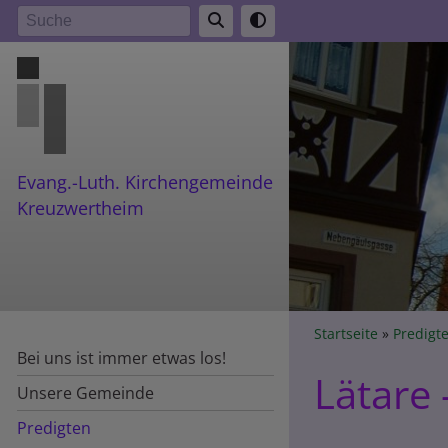
Direkt
Suche
zum
Inhalt
Evang.-Luth. Kirchengemeinde
Kreuzwertheim
Breadcr
Startseite
Predigt
Bei uns ist immer etwas los!
Lätare 
Unsere Gemeinde
Predigten