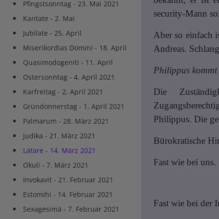
Pfingstsonntag - 23. Mai 2021
security-Mann sol
Kantate - 2. Mai
Hauptnavigation
Jubilate - 25. April
Aber so einfach i
Miserikordias Domini - 18. April
Andreas. Schlange
Quasimodogeniti - 11. April
Philippus kommt 
Ostersonntag - 4. April 2021
Die Zuständi
Karfreitag - 2. April 2021
Zugangsberechti
Gründonnerstag - 1. April 2021
Philippus. Die g
Palmarum - 28. März 2021
Judika - 21. März 2021
Bürokratische Hi
Lätare - 14. März 2021
Fast wie bei uns.
Okuli - 7. März 2021
Invokavit - 21. Februar 2021
Estomihi - 14. Februar 2021
Fast wie bei der
Sexagesimä - 7. Februar 2021