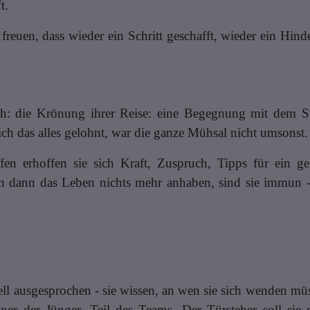
t.
freuen, dass wieder ein Schritt geschafft, wieder ein Hin
h: die Krönung ihrer Reise: eine Begegnung mit dem Sta
ich das alles gelohnt, war die ganze Mühsal nicht umsonst.
en erhoffen sie sich Kraft, Zuspruch, Tipps für ein g
 dann das Leben nichts mehr anhaben, sind sie immun - 
nell ausgesprochen - sie wissen, an wen sie sich wenden müs
einer der Jünger, Teil des Teams. Der Türsteher soll sie