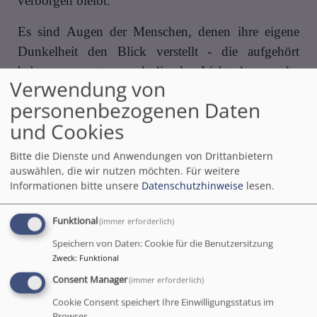
verborgen bleibt.
Es sind Augen der Menschen, denen ihre eigene
Dunkelheit den Blick verstellt - die aufgehört
haben, zu warten und die das Licht dessen, der
Verwendung von
kommt, nicht mehr wahrnehmen können.
personenbezogenen Daten
Es sind Augen der Hoffnungslosen, der
und Cookies
Verzweifelten.
Bitte die Dienste und Anwendungen von Drittanbietern
auswählen, die wir nutzen möchten.
Für weitere
Daran ändert auch der Mund nichts - betrachten wir
Informationen bitte unsere
Datenschutzhinweise
lesen.
den doch mal. Halten Sie ihr mal die Augen zu und
schauen Sie auf den Mund.
Funktional
(immer erforderlich)
Die Mundwinkel unzufrieden nach unten gezogen.
Speichern von Daten: Cookie für die Benutzersitzung
Zweck
:
Funktional
Sie sieht auf ihr Kind - auf den Erlöser dieser Welt.
Consent Manager
(immer erforderlich)
Und sie ist unzufrieden.
Cookie Consent speichert Ihre Einwilligungsstatus im
Vielleicht mit ihm. Vielleicht mit dem, was er bis
Browser